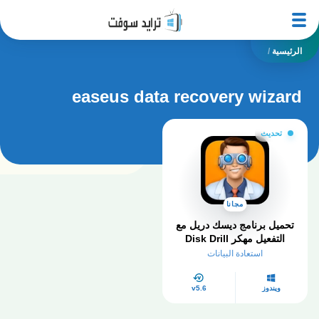
الرئيسية
/
easeus data recovery wizard
تحديث
مجانا
تحميل برنامج ديسك دريل مع
التفعيل مهكر Disk Drill
Data Recovery كامل 2026
استعادة البيانات
ويندوز
v5.6