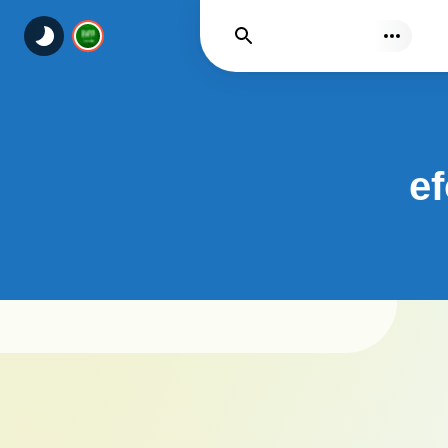
يجد
ef