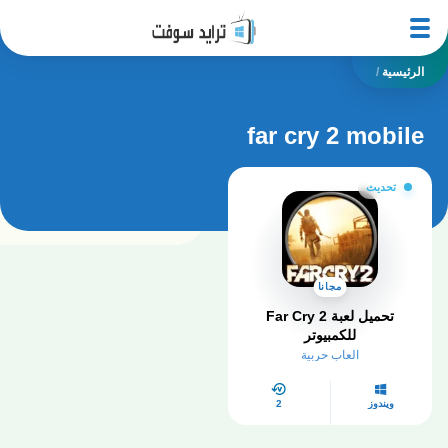
الرئيسية
/
far cry 2 mobile
تحديث
مجانا
تحميل لعبة Far Cry 2
للكمبيوتر
العاب حربية
ويندوز
2