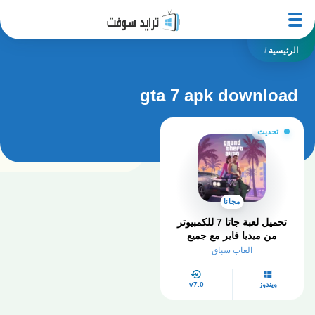
الرئيسية
/
gta 7 apk download
تحديث
مجانا
تحميل لعبة جاتا 7 للكمبيوتر
من ميديا فاير مع جميع
الشفرات
العاب سباق
ويندوز
v7.0