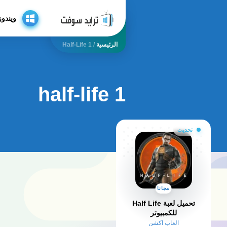
ويندوز
الرئيسية
/
Half-Life 1
half-life 1
تحديث
مجانا
تحميل لعبة Half Life
للكمبيوتر
العاب اكشن