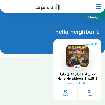
الرئيسية
/
hello neighbor 1
تحديث
مجانا
تحميل لعبة ازاى تخنق جارك
1 باللغة Hello Neighbour 1
العربية للكمبيوتر
العاب استراتيجية
ويندوز
v1.4