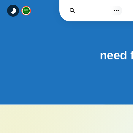
يجد
need 