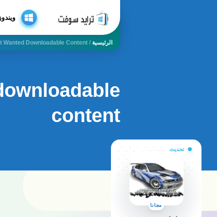
ويندوز
الرئيسية
/
t Wanted Downloadable Content
downloadable
content
تحديث
مجانا