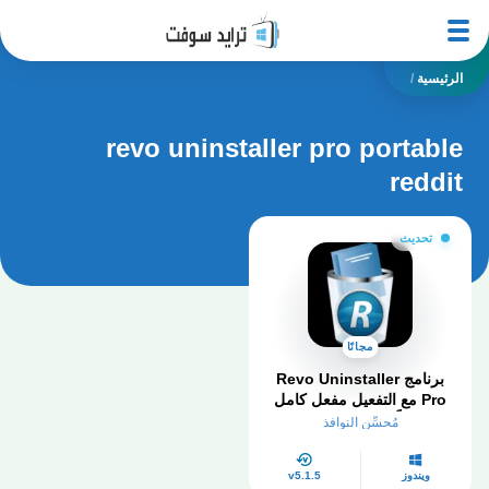
الرئيسية
/
revo uninstaller pro portable
reddit
تحديث
مجانًا
برنامج Revo Uninstaller
Pro مع التفعيل مفعل كامل
مجاناً – الدليل الشامل
مُحسِّن النوافذ
ويندوز
v5.1.5