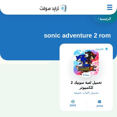
الرئيسية
/
sonic adventure 2 rom
تحديث
مجانا
تحميل لعبة سونيك 2
للكمبيوتر
تحميل العاب خفيفة
ويندوز
2025