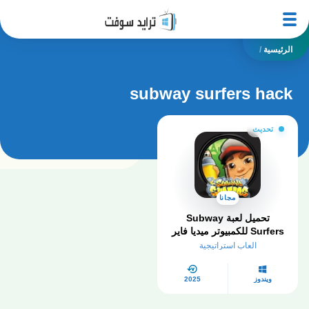
الرئيسية
/
subway surfers hack
تحديث
مجانا
تحميل لعبة Subway
Surfers للكمبيوتر​ ميديا فاير
2025 مجانا
العاب استراتيجية
ويندوز
2025