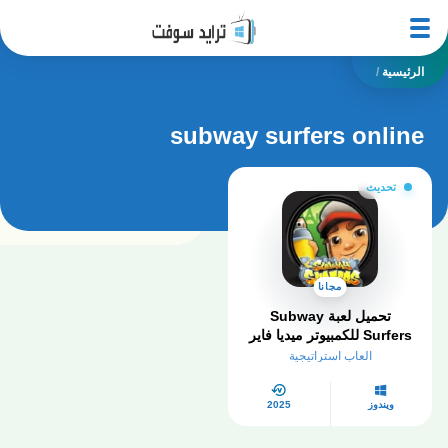
الرئيسية
/
subway surfers online
تحديث
مجانا
تحميل لعبة Subway
Surfers للكمبيوتر​ ميديا فاير
2025 مجانا
العاب استراتيجية
ويندوز
2025