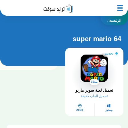
الرئيسية
/
super mario 64
تحديث
مجانا
تحميل لعبة سوبر ماريو
تحميل العاب خفيفة
ويندوز
2025