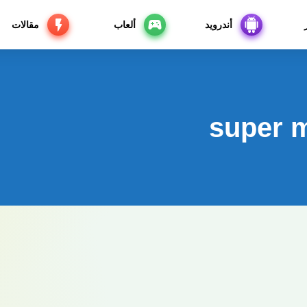
أندرويد
ألعاب
مقالات
super m