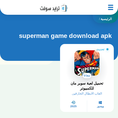
الرئيسية
/
superman game download apk
تحديث
مجانا
تحميل لعبة سوبر مان
للكمبيوتر
العاب الابطال الخارقين
ويندوز
2025