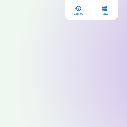
ويندوز
v15.46