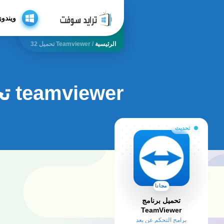
ويندوز
الرئيسية
/
Teamviewer تحميل 32
teamviewer تحميل 32
تحديث
مجانا
تحميل برنامج
TeamViewer
برامج التحكم عن بعد