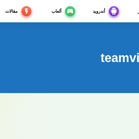
أندرويد
ألعاب
مقالات
teamvi