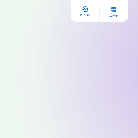
ويندوز
v15.46