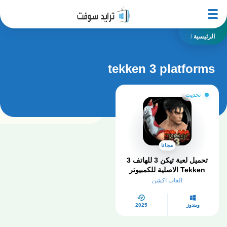
الرئيسية
/
tekken 3 platforms
تحديث
مجانا
تحميل لعبة تيكن 3 للهاتف 3
Tekken الاصلية للكمبيوتر
من ميديا فاير:
العاب اكشن
ويندوز
2025