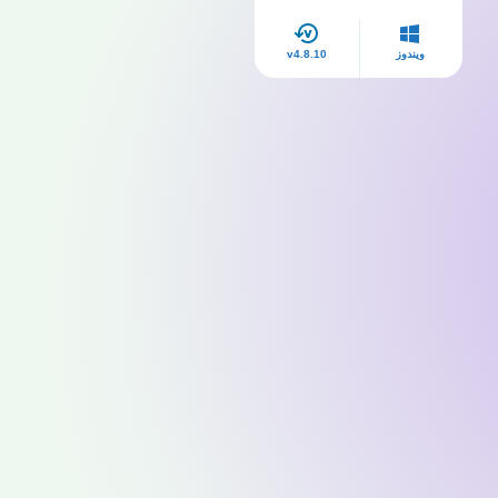
ويندوز
v4.8.10