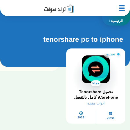
الرئيسية
/
tenorshare pc to iphone
تحديث
مجانا
تحميل Tenorshare
iCareFone كامل بالتفعيل
iCarefone Transfer مهكر
أدوات مفيدة
مجاني
ويندوز
2026