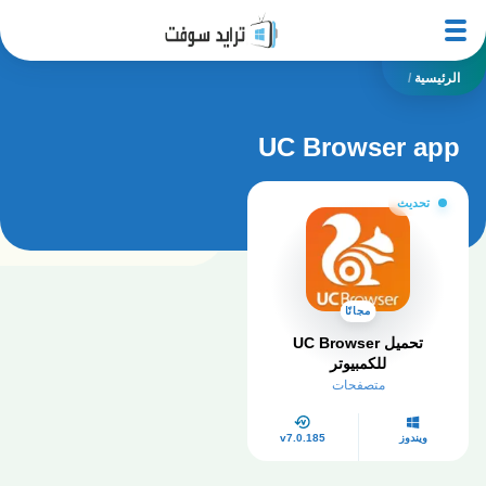
الرئيسية
/
UC Browser app
تحديث
مجانًا
تحميل UC Browser
للكمبيوتر
متصفحات
ويندوز
v7.0.185