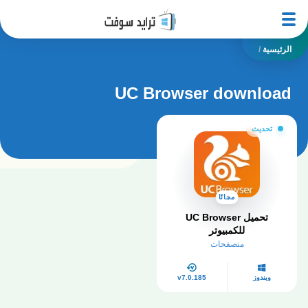
الرئيسية
/
UC Browser download
تحديث
مجانًا
تحميل UC Browser
للكمبيوتر
متصفحات
ويندوز
v7.0.185