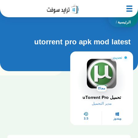
الرئيسية
/
utorrent pro apk mod latest
تحديث
مجانًا
تحميل uTorrent Pro
مدير التحميل
ويندوز
3.5