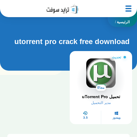
الرئيسية
/
utorrent pro crack free download
تحديث
مجانًا
تحميل uTorrent Pro
مدير التحميل
ويندوز
3.5