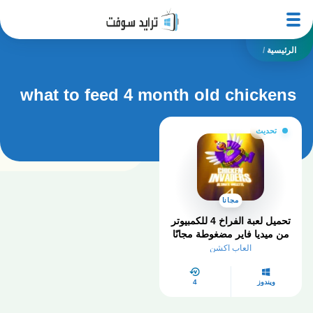
الرئيسية
/
what to feed 4 month old chickens
تحديث
مجانا
تحميل لعبة الفراخ 4 للكمبيوتر
من ميديا فاير مضغوطة مجانًا
العاب اكشن
ويندوز
4