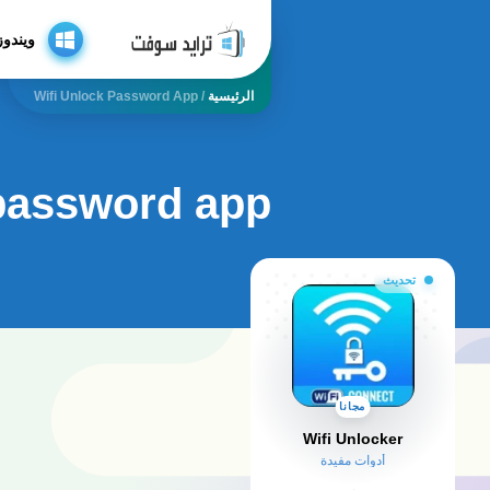
ويندوز
الرئيسية
/
Wifi Unlock Password App
 password app
تحديث
مجانا
Wifi Unlocker
أدوات مفيدة