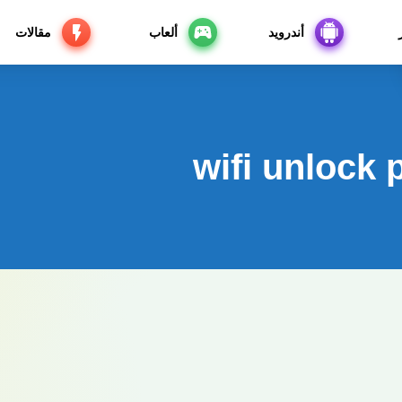
أندرويد
ألعاب
مقالات
wifi unlock