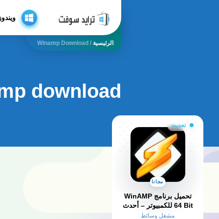
ويندوز
الرئيسية
/
Winamp Download
mp download
تحديث
مجانا
تحميل برنامج WinAMP
64 Bit للكمبيوتر – أحدث
إصدار لتشغيل الموسيقى
مشغل وسائط