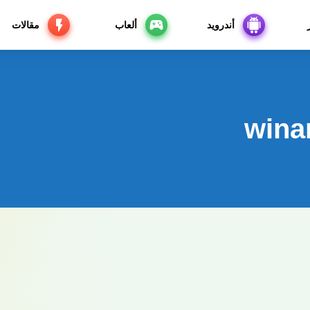
أندرويد
ألعاب
مقالات
wina