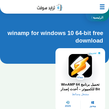
الرئيسية
/
winamp for windows 10 64-bit free
download
تحديث
مجانا
تحميل برنامج WinAMP 64
Bit للكمبيوتر – أحدث إصدار
لتشغيل الموسيقى بجودة
مشغل وسائط
عالية
ويندوز
2025