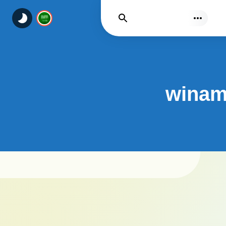
يجد
winamp