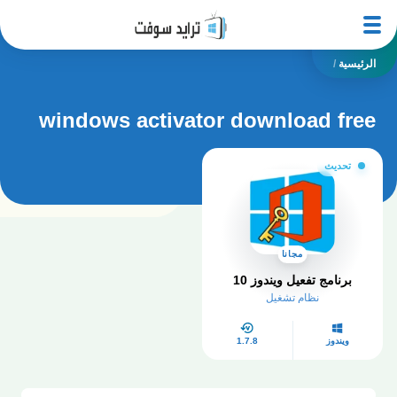
الرئيسية
/
windows activator download free
تحديث
مجانا
برنامج تفعيل ويندوز 10​
نظام تشغيل
ويندوز
1.7.8