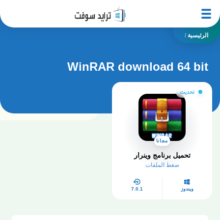
الرئيسية
/
WinRAR download 64 bit
تحديث
مجانا
تحميل برنامج وينرار
ضغط الملفات
ويندوز
7.0.1