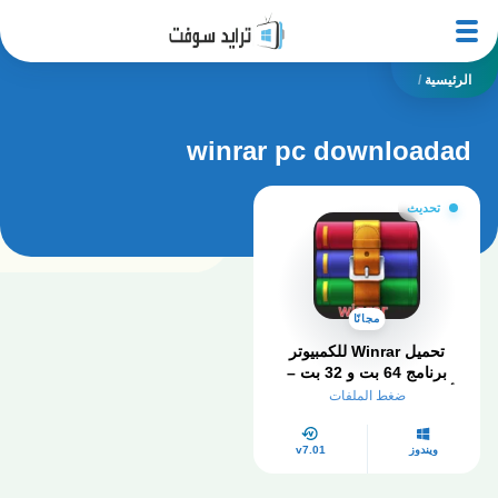
الرئيسية
/
winrar pc downloadad
تحديث
مجانًا
تحميل Winrar للكمبيوتر​
برنامج 64 بت و 32 بت –
أحدث إصدار في ويندوز 7 و
ضغط الملفات
10
ويندوز
v7.01