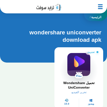
الرئيسية
/
wondershare uniconverter
download apk
تحديث
مجانًا
تحميل Wondershare
UniConverter
تحرير الفيديو
ويندوز
15.0