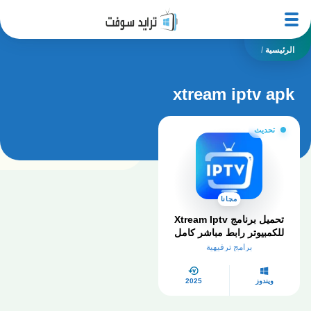
الرئيسية
/
xtream iptv apk
تحديث
مجانا
تحميل برنامج Xtream Iptv
للكمبيوتر​ رابط مباشر كامل
2026
برامج ترفيهية
ويندوز
2025