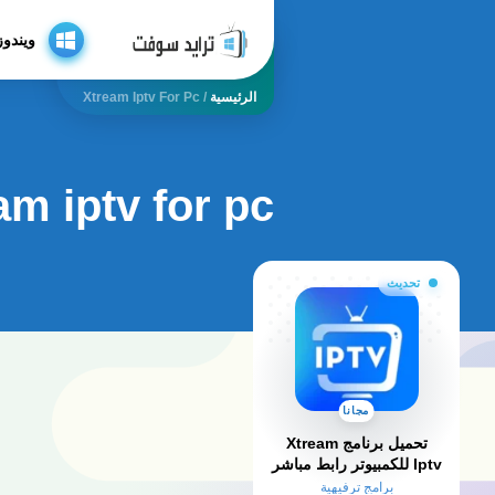
ويندوز
الرئيسية
/
Xtream Iptv For Pc
am iptv for pc
تحديث
مجانا
تحميل برنامج Xtream
Iptv للكمبيوتر​ رابط مباشر
كامل 2026
برامج ترفيهية