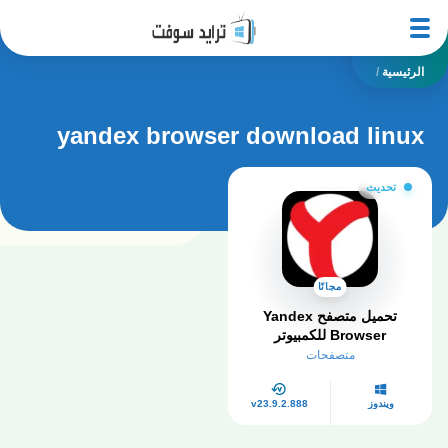
الرئيسية
/
yandex browser download linux
تحديث
مجانًا
تحميل متصفح Yandex
Browser للكمبيوتر​
متصفحات
ويندوز
v23.9.2.888