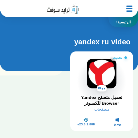
الرئيسية
/
yandex ru video
تحديث
مجانًا
تحميل متصفح Yandex
Browser للكمبيوتر​
متصفحات
ويندوز
v23.9.2.888