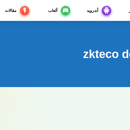
أندرويد
ألعاب
مقالات
zkteco 