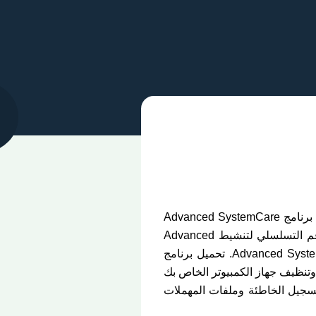
إلى تقديم بعض التفاصيل حول التطبيق وميزاته، يمكنك تنزيل برنامج Advanced SystemCare
الكامل مع الرقم التسلسلي للتنشيط، والرقم التسلسلي لتنشيط Advanced SystemCare Pro، والرقم التسلسلي لتنشيط Advanced
SystemCare Ultimate، والرقم التسلسلي لبرنامج Advanced SystemCare، ومفتاح تنشيط Advanced SystemCare. تحميل برنامج
ك إصلاح وتنظيف جهاز الكمبيوتر الخاص بك
لتسجيل الخاطئة وملفات المهملات