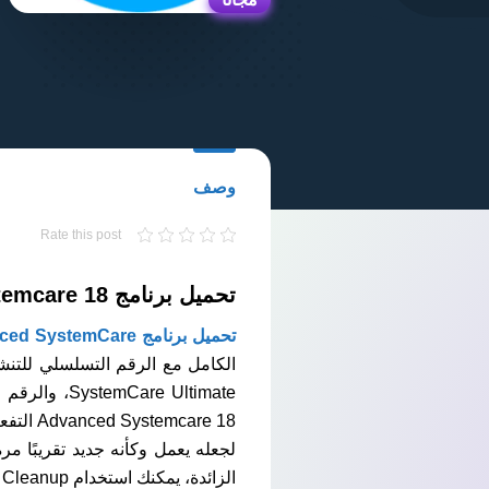
وصف
Rate this post
تحميل برنامج Advanced Systemcare 18 التفعيل مدى الحياة
تحميل برنامج Advanced SystemCare
care 18
لجعله يعمل وكأنه جديد تقريبًا م
الزائدة، يمكنك استخدام Windows Cleanup لفحص جهاز الكمبيوتر الخاص بك وتحسين أدائه بشكل كبير.