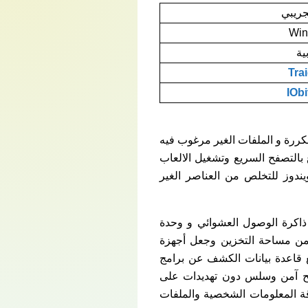
جريبي
Win
ية
Tra
IOb
ت الضارة و المكررة و الملفات الغير مرغوب فيه
بالتصفح السريع وتشغيل الالعاب
ندوز للتخلص من العناصر الغير
ر من خلال رصد ذاكرة الوصول العشوائي و وحدة
 من مساحة التخزين وجعل أجهزة
ج Advanced SystemCare يقوم البرنامج بتوسيع قاعدة بيانات الكشف عن برامج
روادة كما يساعدك برنامج Advanced SystemCare Pro على تصفح آمن وسلس دون تهديدات على
قة المعلومات الشخصية والملفات