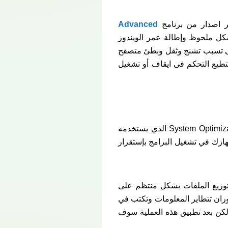
خر اصدار من برنامج
Advanced
شكل ملحوظ وإطالة عمر الويندوز
تى تسبب تشنج وثقل وبطئ متصفح
ء التشغيل حيث تستطيع التحكم فى ايقاف أو تشغيل
سوف تلاحظ تحسن كبير في أداء جهازك مع كافة التطبيقات والبرامج وذلك بفضل النظام الذكي System Optimization الذي يستخدمه
ازك في تشغيل البرامج بإستقرار
ية شهيرة تسمى Disk Defragment وفيها يتم إعادة توزيع الملفات بشكل منتظم على
وران تتطاير المعلومات وتكتب في
 لكن بعد تطبيق هذه العملية سوف