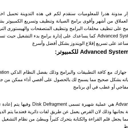
وار مدونة هدرا للمعلوميات سنقدم لكم في هذه التدوينة تحميل ا
العملاق من أشهر وأقوى برامج الصيانة وتنظيف وتسريع الكمبيوتر ب
نامج على تنظيف مخلفات البرامج وتنظيف المتصفحات والهيستورى ال
الانترنت ، تحميل برنامج Advanced SystemCare كما يساعدك على إدارة برامج بد
مايساعد على تسريع إقلاع الويندوز بشكل أفضل وأسرع
مكانياته بشكل صحيح مما يسمح لك بالحصول على أقصي أداء ممكن من جه
مفاجي أو عطب في أي برنامج
تحميل برنامج Advanced SystemCare هي عمل
ة بجانبها وذلك لان القرص يعمل عن طريق لفات دائرية فعندما يتم الد
ا يجعل قلم القراءة والكتابة يتحرك كثيراً ويبطئ من نظام التشغيل
ظ