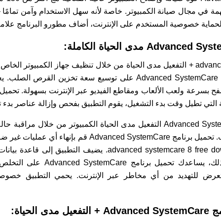
لمهمة في مجال صيانة الكمبيوتر. خاصة لأنه سهل الاستخدام وآمن تمامً
 لحماية خصوصية المستخدم على الإنترنت، أضاف مطورو البرنامج علامة
تحميل برنامج advanced systemcare 18 + التفعيل مدى الحياة من خلال تنظيف جهاز الك
عن الحاجة أو غير ضرورية، يعمل Advanced SystemCare على توسيع سعة 
 تطيل وقت بدء التشغيل، يقوم التطبيق بفحص وإزالة عناصر بدء تشغيل Windows
تتبع أداء تحميل برنامج Advanced Systemcare 18 التفعيل مدى الحياة الكمبيوتر
المعالجة المركزية والقرص الصلب. تحميل برنامج SystemCare
وتسريع تشغيل الكمبيوتر advanced systemcare 8 free download. 
وبرامج التجسس. بالإضافة إلى ذلك، ي
تعرض للتهديد من أي مخاطر عبر الإنترنت. يحمي التطبيق خصوص
لحياة: