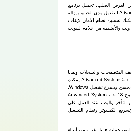
حص القرص الصلب، تحميل برنامج
Advanced SystemCare وتصحيح العيوب الأمنية، وتحسين النظام تحميل برنامج Advanced Systemcare 18 التفعيل مدى الحياة، وإزالة
جل، وتحسين الحماية، وتحسين القرص الصلب. تحميل برنامج Advanced SystemCare يمكنك تحسين نظام الأمان لإيقاف
 ويب والأنشطة من علامة التبويب
Advanc التفعيل مدى الحياة في تنظيف المتصفحات والسجلات وبقايا
البرامج التي تساهم في تأخر وثقل وبطء متصفح الإنترنت الخاص بك. بالإضافة إلى ذلك، تحميل برنامج Advanced SystemCare يمكنك
تحديد التطبيقات التي يتم تشغيلها وما إذا كنت تريد تشغيلها أو إيقافها أثناء بدء تشغيل Windows، مما يحسن ويسرع تشغيل Windows.
بالطبع، يحتوي هذا البرنامج الرائع على مجموعة كبيرة من التطبيقات. بنقرة واحدة فقط، تحميل برنامج Advanced Systemcare 18
نظيف الجهاز بسرعة ويحمي من التأخر والبطء عند العمل على
سريع الكمبيوتر ونظام التشغيل
رنامج Advanced SystemCare قوة صيانة وإصلاح الكمبيوتر عالية الفعالية مع أكثر من 150 مليون عملية تنزيل في جميع أنحاء