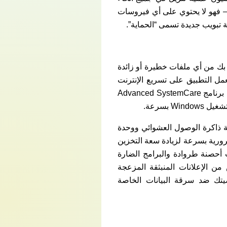
ا – فهو لا يحتوي على أي فيروسات
 تبويب جديدة تسمى “الحماية”.
مبيوتر الخاص بك من أي ملفات خطيرة أو زائدة
تخزين القرص الصلب. يعمل التطبيق على تسريع الإنترنت
حتى يتمكن المستخدمون من التصفح بسرعة ولعب الألعاب ومقاطع الفيديو عبر الإنترنت بسهولة. تحميل برنامج Advanced SystemCare
 بسرعة.
 من خلال مراقبة حالة ذاكرة الوصول العشوائي ووحدة
Advanced  قم بإنهاء أي عمليات غير ضرورية بسرعة لزيادة سعة التخزين
يضيف التطبيق إلى قاعدة بيانات أحصنة طروادة والبرامج الضارة
ساعدك تحميل برنامج Advanced SystemCare على التخلص من الإعلانات المنبثقة المزعجة
يتك ضد سرقة البيانات الخاصة