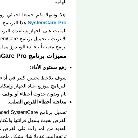
الهامة
اهلا وسهلا بكم جميعا احبائي ز
SystemCare Pro
هذا البرنامج 
المثبت على الجهاز يساعدك البر
برامج معينة أثناء بدء الويندوز م
مميزات برنامج Advanced SystemCare Pro للكمبيوتر:
رفع مستوي الأداء:
البرنامج لتوزيع عتاد الجهاز وإ
تام وبدون حدوث أخطاء أو توقف 
معاجلة أخطاء القرص الصلب:
القرص بحيث يسهل قرائتها والكتاب
العديد من المدارات على القرص مم
ترتفع السرعة بلا شك بشكل ملحو