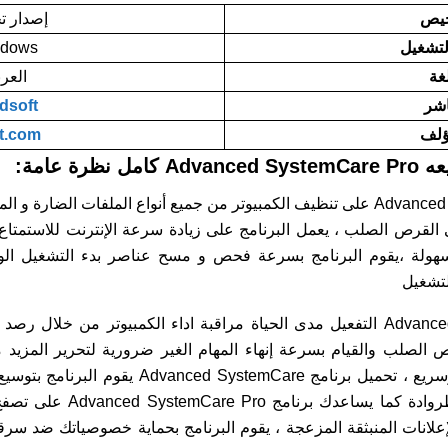
يص
إصدار ت
لتشغيل
dows
لغة
العرب
اشر
idsoft
ؤلف
it.com
ة عامة:
يعمل تحميل برنامج Advanced SystemCare على تنظيف الكمبيوتر من جميع أنواع الملفا
القرص الصلب ، يعمل البرنامج على زيادة سرعة الإنترنت للاستمتاع 
سهولة ،يقوم البرنامج بسرعة فحص و مسح عناصر بدء التشغيل الوي
لتشغيل
تحميل برنامج Advanced Systemcare 18 التفعيل مدى الحياة مراقبة اداء الكمبيوت
 الصلب والقيام بسرعة إنهاء المهام الغير ضرورية لتحرير المزيد
الكمبيوتر يعمل على نحو سلس وسريع ، تحميل برنام
التجسس والفيروسات واحصنة ط
لإعلانات المنبثقة المزعجة ، يقوم البرنامج بحماية خصوصياتك ضد سر