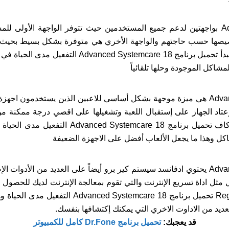
يتوفرAdvanced SystemCare Pro بواجهتين لدعم جميع المستخدمين حيث تتوفر الواجهة 
خصيصها حسب حاجتهم والواجهة الأخري هي متوفرة بشكل بسيط بحيث 
فيكفيك الضغط على زر الفحص ليبدأ تحميل برنامج re 18
كل الموجودة وحلها تلقائياً
تحميل برنامج Advanced SystemCare هي ميزة موجهة بشكل أساسي للاعبين الذين يستخ
عتاد الجهاز على إستقبال اللعبة وتشغيلها على اقصي درجة ممكنة من
توقف فبمجرد تفعيلها يتم إيقاف كاف تحميل برنامج
ل وهذا ما يجعل الألعاب أفضل على الاجهزة الضعيفة
تحميل برنامج Advanced SystemCare يحتوي ادفانسد سيستم كير برو أيضاً على العديد من 
مثل اداة تسريع الإنترنت والتي تقوم بمعالجة الإنترنت لديك للحصول
اداة تنظيف الرجيستري Registry Fix تحميل برنامج 8
عديد من الاداوت الاخري التي يمكنك إكتشافها بنفسك.
قد يعجبك:
تحميل برنامج Dr.Fone كامل للكمبيوتر