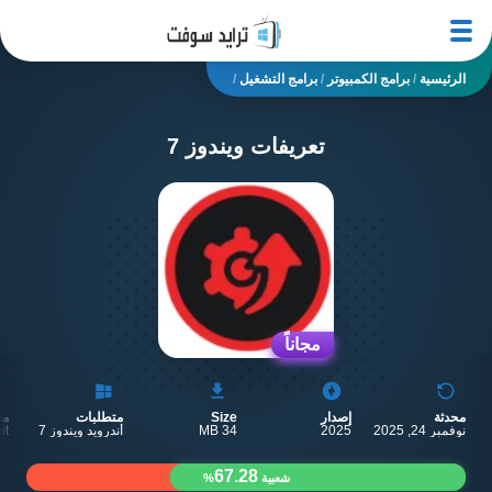
الرئيسية
/
برامج الكمبيوتر
/
برامج التشغيل
/
تعريفات ويندوز 7
مجاناً
محدثة
إصدار
Size
متطلبات
مط
نوفمبر 24, 2025
2025
34 MB
أندرويد ويندوز 7
it
67.28
شعبية
%