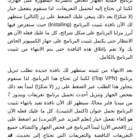
برنامج حماية الجهاز الخاص بالشركة المطورة على جهازك
لكننا لن نحتاج إليه لتحميل التعريفات، لذا سنقوم بتفعيل خيار
(لا شكرًا) بعد ذلك ينبغي عليك الضغط على زر (التالي) ستظهر
لك الآن نافذة تثبيت البرنامج (Installing) حيث ستعرض فيها
أبرز مزايا البرنامج على شكل شرائح، كل ما عليك فعله الآن هو
الانتظار حتى يكتمل تثبيت البرنامج على جهاز الكمبيوتر الخاص
بك ولا تقم بإغلاق هذه النافذة حتى يتم الانتهاء من تثبيت
البرنامج بالكامل.
بعد الانتهاء من تثبيته ستظهر لك نافذة جديدة تطلب تنزيل
برنامج (iTop VPN) لكننا لن نحتاج هذا البرنامج، لذا سنقوم
بتجاوز هذا الطلب عبر الضغط على زر (لا شكرًا) لنبدأ بعد ذلك
بفحص الجهاز وتنزيل أحدث تحميل برنامج تعريفات ويندوز 7
من ميديا فاير مجانًا، سيظهر لك الآن نافذة تفيد بانتهاء تثبيت
البرنامج تحمل عنوان (اكتمل التثبيت)، كل ما عليك فعله الآن
هو إلغاء تفعيل خيار (تعلم المزيد عبر الإنترنت) ثم اضغط على
زر (افحص الآن) ليبدأ البرنامج في فحص الجهاز واكتشاف جميع
التعريفات الناقصة والتعريفات التي تحتاج إلى تحديث.
قد