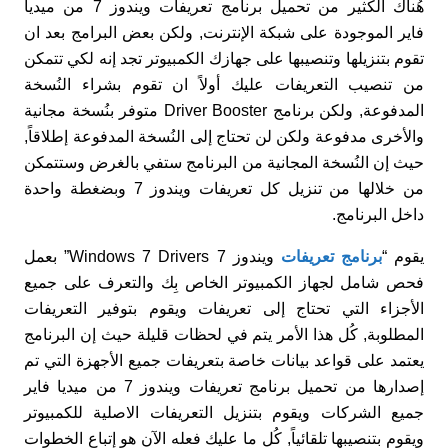
هُناك الكثير من تحميل برنامج تعريفات ويندوز 7 من ميديا
فاير الموجودة على شبكة الإنترنت, ولكن بعض البرامج بعد ان
تقوم بتنزيلها وتنصيبها على جهازك الكمبيوتر تجد إنه لكي تتمكن
من تنصيب التعريفات عليك أولاً ان تقوم بشراء النُسخة
المدفوعة, ولكن برنامج Driver Booster متوفر بنُسخة مجانية
والأخرى مدفوعة ولكن لن تحتاج إلى النُسخة المدفوعة إطلاقاً,
حيث إن النُسخة المجانية من البرنامج ستفي بالغرض وستتمكن
من خلالها من تنزيل كل تعريفات ويندوز 7 وبضغطة واحدة
داخل البرنامج.
يقوم “
برنامج تعريفات
ويندوز 7 Windows 7 Drivers” بعمل
فحص شامل لجهاز الكمبيوتر الخاص بِك والتعرف على جميع
الأجزاء التي تحتاج إلى تعريفات ويقوم بتوفير التعريفات
المطلوبة, كُل هذا الأمر يتم في لحظات قليلة حيث إن البرنامج
يعتمد على قواعد بيانات خاصة بتعريفات جميع الأجهزة التي تم
إصدارها من تحميل برنامج تعريفات ويندوز 7 من ميديا فاير
جميع الشركات ويقوم بتنزيل التعريفات الاصلية للكمبيوتر
ويقوم بتنصيبها تلقائياً, كُل ما عليك فعله الآن هو إتباع الخطوات