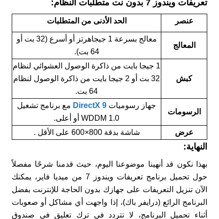
تعريفات ويندوز 7 بدون نت متطلبات النظام:
عنصر
الحد الأدنى من المتطلبات
معالج بسرعة 1 جيجاهرتز أو أسرع (32 بت أو
المعالج
64 بت).
1 جيجا بايت من ذاكرة الوصول العشوائي لنظام
كبش
32 بت أو 2 جيجا بايت من ذاكرة الوصول لنظام
64 بت.
جهاز رسوميات
DirectX 9
مع برنامج تشغيل
الرسومات
WDDM 1.0 أو أعلى.
عرض
شاشة بدقة 800×600 على الأقل .
النهاية:
بهذا نكون قد أنهينا موضوعنا اليوم، حيث قدمنا شرحًا مفصلاً
حول تحميل برنامج تعريفات ويندوز 7 من ميديا فاير، يمكنك
الآن تنزيل التعريفات على جهازك بدون الحاجة للإنترنت بفضل
البرنامج الرائع (درايفر باك)، إذا واجهت أي مشاكل أو صعوبات
أثناء تحميل البرنامج، لا تتردد في ترك تعليق فى صندوق