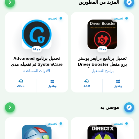
المزيد من المطورين
تحديث
تحديث
مجانًا
مجانا
تحميل برنامج درايفر بوستر
تحميل برنامج Advanced
برو مفعل Driver Booster
SystemCare تم تفعيله مدى
Pro 2026 مجاناً
الحياة 2026
برامج التشغيل
الأدوات المساعدة
ويندوز
12.0
ويندوز
2026
موصي به
تحديث
تحديث