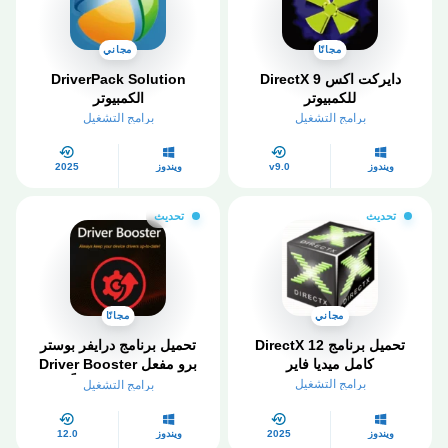
مجانًا
مجاني
دايركت اكس 9​ DirectX
DriverPack Solution
للكمبيوتر
الكمبيوتر
برامج التشغيل
برامج التشغيل
ويندوز
v9.0
ويندوز
2025
تحديث
تحديث
مجاني
مجانًا
تحميل برنامج DirectX 12
تحميل برنامج درايفر بوستر
كامل ميديا فاير
برو مفعل Driver Booster
Pro 2026 مجاناً
برامج التشغيل
برامج التشغيل
ويندوز
2025
ويندوز
12.0