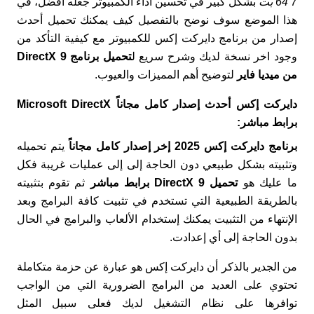
7 64 بت
بشكل كبير في تحسين أداء الكمبيوتر جعله أفضل، في
هذا الموضع سوف نوضح بالتفصيل كيف يمكنك تحميل أحدث
إصدار من برنامج دايركت إكس للكمبيوتر مع كيفية التأكد من
وجود اخر نسخة لديك وشرح سريع ل
تحميل برنامج DirectX 9
من ميديا فاير
لتوضيح أهم المميزات والعيوب.
دايركت إكس أحدث إصدار كامل مجاناً Microsoft DirectX
برابط مباشر:
برنامج دايركت إكس 2025 إخر إصدار كامل مجاناً
يتم تحميله
وتثبيته بشكل طبيعي دون الحاجة إلى إلى عمليات غريبة فكل
ما عليك هو
تحميل DirectX 9 برابط مباشر
ثم تقوم بتثبيته
بالطريقة الطبيعية التي تستخدم في تثبيت كافة البرامج وبعد
الإنتهاء من التثبيت يمكنك إستخدام الألعاب والبرامج في الحال
بدون الحاجة إلى أي إعدادت.
من الجدير بالذكر أن دايركت إكس هو عبارة عن حزمة متكاملة
تحتوي على العديد من البرامج الضرورية التي من الواجب
توافرها على نظام التشغيل لديك فعلى سبيل المثل