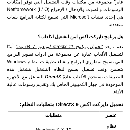
فاير”
مجموعة من مكتبات وقت التشغيل التي توفر إمكانات
الرسومات والصوت والإدخال / الإخراج (I / O) Netframework
هي إحدى تقنيات Microsoft التي تسمح لكتابة البرامج بلغات
متعددة.
هل برنامج دايركت اكس آمن لتشغيل الالعاب؟
نعم ، يعد
“تحميل برنامج directx 11 لويندوز 7 64 بت”
آمنًا
لتشغيل الألعاب عبارة عن مجموعة من أدوات تطوير البرامج
التي تسمح لمطوري البرامج بإنشاء تطبيقات لنظام Windows
يتضمن وقت تشغيل يسمح لنظام التشغيل بتشغيل هذه
التطبيقات تستخدم الألعاب عادةً
DirectX
للتفاعل مع الأجهزة
الموجودة في جهاز الكمبيوتر الخاص بك وتقديم رسومات عالية
الأداء.
تحميل دايركت اكس 9​ DirectX متطلبات النظام:
عنصر
متطلبات
نظام
Windows 7, 8, 10