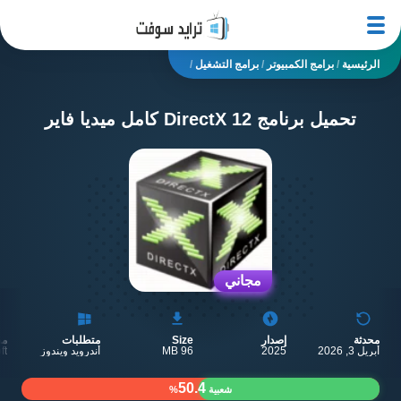
الرئيسية
/
برامج الكمبيوتر
/
برامج التشغيل
/
تحميل برنامج DirectX 12 كامل ميديا فاير
مجاني
محدثة
إصدار
Size
متطلبات
مط
أبريل 3, 2026
2025
96 MB
أندرويد ويندوز
ft
50.4
شعبية
%