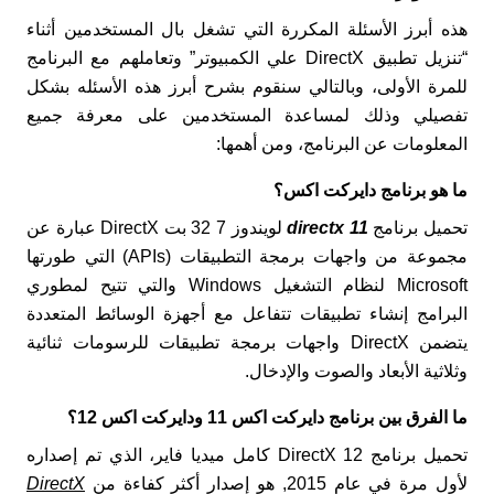
هذه أبرز الأسئلة المكررة التي تشغل بال المستخدمين أثناء
“تنزيل تطبيق DirectX علي الكمبيوتر” وتعاملهم مع البرنامج
للمرة الأولى، وبالتالي سنقوم بشرح أبرز هذه الأسئله بشكل
تفصيلي وذلك لمساعدة المستخدمين على معرفة جميع
المعلومات عن البرنامج، ومن أهمها:
ما هو برنامج دايركت اكس؟
تحميل برنامج
directx 11
لويندوز 7 32 بت DirectX عبارة عن
مجموعة من واجهات برمجة التطبيقات (APIs) التي طورتها
Microsoft لنظام التشغيل Windows والتي تتيح لمطوري
البرامج إنشاء تطبيقات تتفاعل مع أجهزة الوسائط المتعددة
يتضمن DirectX واجهات برمجة تطبيقات للرسومات ثنائية
وثلاثية الأبعاد والصوت والإدخال.
ما الفرق بين برنامج دايركت اكس 11 ودايركت اكس 12؟
تحميل برنامج DirectX 12 كامل ميديا فاير، الذي تم إصداره
لأول مرة في عام 2015, هو إصدار أكثر كفاءة من
DirectX