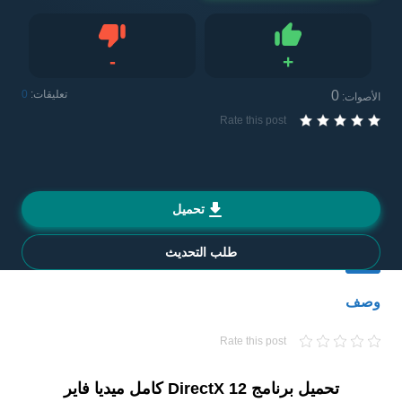
-
+
Like
لا يعجبني
0
تعليقات:
0
الأصوات:
Rate this post
تحميل
طلب التحديث
وصف
Rate this post
تحميل برنامج DirectX 12 كامل ميديا فاير