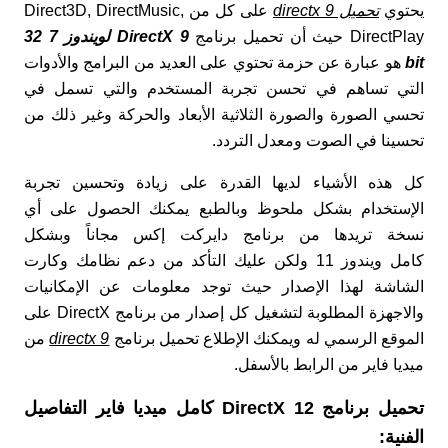
يحتوي
تحميل directx 9
على كل من Direct3D, DirectMusic,
DirectPlay حيث أن تحميل برنامج
DirectX 9 لويندوز 7 32
bit
هو عبارة عن حزمة تحتوي على العديد من البرامج والأدوات
التي تساهم في تحسن تجربة المستخدم والتي تسمل في
تحسي الصورة والصورة الثلاثية الأبعاد والحركة وغير ذلك من
تحسينا في الصوت ومعدل التردد.
كل هذه الأشياء لديها القدرة على زيادة وتحسين تجربة
الإستخدام بشكل ملحوظ وبالطبع يمكنك الحصول على أي
نسخة تريدها من برنامج دايركت إكس مجاناً وبشكل
كامل ويندوز 11 ولكن عليك التأكد من دعم نظامك وكارت
الشاشة لهذا الإصدار حيث توجد معلومات عن الإمكانيات
والاجهزة المطلوبة لتشغيل كل إصدار من برنامج DirectX على
الموقع الرسمي له ويمكنك الإطلاع تحميل برنامج
directx 9
من
ميديا فاير من الرابط بالأسفل.
تحميل برنامج DirectX 12 كامل ميديا فاير التفاصيل
الفنية: