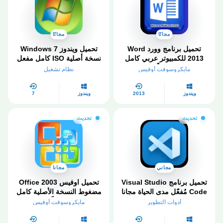
مجانًا
مجانًا
تحميل برنامج وورد Word
تحميل ويندوز Windows 7
2013 للكمبيوتر عربي كامل
نسخة أصلية ISO كامل مفعل
مجاناً
2026
مايكروسوفت أوفيس
نظام تشغيل
ويندوز
2013
ويندوز
7
تحديث
تحديث
مجاني
مجانا
تحميل برنامج Visual Studio
تحميل اوفيس Office 2003
Code​ مُفعّل مدى الحياة مجانا
مضغوط النسخة الأصلية كامل
2026
مجاناً
أدوات التطوير
مايكروسوفت أوفيس