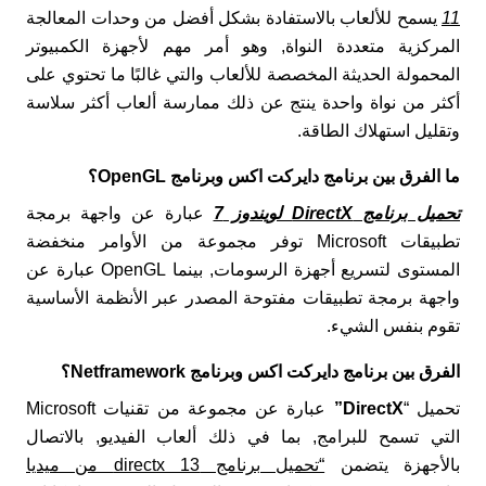
11
يسمح للألعاب بالاستفادة بشكل أفضل من وحدات المعالجة
المركزية متعددة النواة, وهو أمر مهم لأجهزة الكمبيوتر
المحمولة الحديثة المخصصة للألعاب والتي غالبًا ما تحتوي على
أكثر من نواة واحدة ينتج عن ذلك ممارسة ألعاب أكثر سلاسة
وتقليل استهلاك الطاقة.
ما الفرق بين برنامج دايركت اكس وبرنامج OpenGL؟
تحميل برنامج DirectX لويندوز 7
عبارة عن واجهة برمجة
تطبيقات Microsoft توفر مجموعة من الأوامر منخفضة
المستوى لتسريع أجهزة الرسومات, بينما OpenGL عبارة عن
واجهة برمجة تطبيقات مفتوحة المصدر عبر الأنظمة الأساسية
تقوم بنفس الشيء.
الفرق بين برنامج دايركت اكس وبرنامج Netframework؟
تحميل “
DirectX”
عبارة عن مجموعة من تقنيات Microsoft
التي تسمح للبرامج, بما في ذلك ألعاب الفيديو, بالاتصال
بالأجهزة يتضمن
“تحميل برنامج directx 13 من ميديا