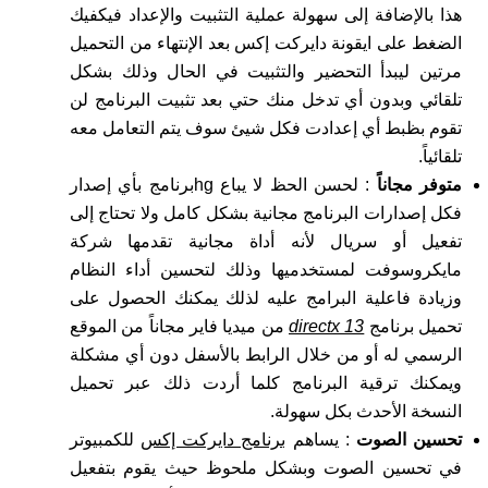
هذا بالإضافة إلى سهولة عملية التثبيت والإعداد فيكفيك
الضغط على ايقونة دايركت إكس بعد الإنتهاء من التحميل
مرتين ليبدأ التحضير والتثبيت في الحال وذلك بشكل
تلقائي وبدون أي تدخل منك حتي بعد تثبيت البرنامج لن
تقوم بظبط أي إعدادت فكل شيئ سوف يتم التعامل معه
تلقائياً.
متوفر مجاناً
: لحسن الحظ لا يباع hgبرنامج بأي إصدار
فكل إصدارات البرنامج مجانية بشكل كامل ولا تحتاج إلى
تفعيل أو سريال لأنه أداة مجانية تقدمها شركة
مايكروسوفت لمستخدميها وذلك لتحسين أداء النظام
وزيادة فاعلية البرامج عليه لذلك يمكنك الحصول على
تحميل برنامج
directx 13
من ميديا فاير مجاناً من الموقع
الرسمي له أو من خلال الرابط بالأسفل دون أي مشكلة
ويمكنك ترقية البرنامج كلما أردت ذلك عبر تحميل
النسخة الأحدث بكل سهولة.
تحسين الصوت
: يساهم
برنامج دايركت إكس
للكمبيوتر
في تحسين الصوت وبشكل ملحوظ حيث يقوم بتفعيل