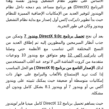
الأساس على تطوير نظام التشغيل ويندوز نفسه وهذا
البرنامج (DirectX) هو برنامج مساعد يتم دمجه داخل نظام
الويندوز لتوفير العديد من الإمكانيات الإضافية المميزة للنظام
حيث بدأ تطوير
دايركت إكس
أول إصدار مع بداية نظام التشغيل
ويندوز وكان في طور التجربة.
بعد أن نجح
تحميل برنامج DirectX 9.0c ويندوز 7
وتمكن من
جذب أنظار المبرمجين والمطورين إليه تم إطلاق العديد من
النسخ المختلفة التي تتناسب مع الأنظمة حتي وصلنا
إلى
دايركت إكس 12
وهو متوافق مع ويندوز 10 ونوعيات
متقدمة من كروت الشاشة التي لا توجد عند أغلب المستخدمين
لذلك
الإصدار التاسع من برنامج (DirectX 9 )
هو الحل المناسب
إذا كنت تريد الإستمتاع بالألعاب والبرامج على جهاز ذات
إمكانيات متوسطة أو ضعيفة حيث يمكنك تثبيته على ويندوز
أكس بي أو ويندوز 7 أو ويندوز 8.1 بشكل كامل وبدون أي
مشكلة.
حيث يساهم تحميل برنامج DirectX 12 كامل ميديا فاير
لويندوز