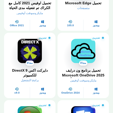
تحميل Microsoft Edge
تحميل اوفيس 2021 كامل مع
الكراك تم تفعيله مدى الحياة
متصفحات
ميديا فاير
مايكروسوفت أوفيس
ويندوز
105.0
ويندوز
Office 2021
تحديث
تحديث
مجانًا
مجانًا
تحميل برنامج ون درايف
دايركت اكس 9​ DirectX
Microsoft OneDrive 2025
للكمبيوتر
كامل مفعل مجاناً
برامج التشغيل
مايكروسوفت أوفيس
ويندوز
OneDrive 2024
ويندوز
v9.0
تحديث
تحديث