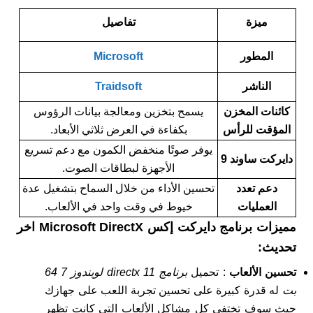
ميزة
تفاصيل
المطور
Microsoft
الناشر
Traidsoft
كائنات المخزن
يسمح بتخزين ومعالجة بيانات الرؤوس
المؤقت للرأس
بكفاءة في العرض ثلاثي الأبعاد.
يوفر صوتًا منخفض الكمون مع دعم تسريع
دايركت ساوند 9
الأجهزة لبطاقات الصوت.
دعم تعدد
تحسين الأداء من خلال السماح بتشغيل عدة
العمليات
خيوط في وقت واحد في الألعاب.
مميزات برنامج دايركت إكس Microsoft DirectX اخر
تحديث:
تحسين الألعاب
: تحميل
برنامج directx 11 لويندوز 7 64
بت
له قدرة كبيرة على تحسين تجربة اللعب على جهازك
حيث سوف تختفي كل مشاكل الألعاب التي كانت تظهر