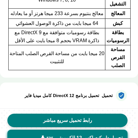
التشغيل
المعالج
معالج بنتيوم بسرعة 233 ميجا هرتز أو ما يعادله
كبش
64 ميجا بايت من ذاكرة الوصول العشوائي
بطاقة
بطاقة رسوميات متوافقة مع DirectX 9 مع
الرسوميات
ذاكرة VRAM بحجم 8 ميجا بايت على الأقل
مساحة
20 ميجا بايت من مساحة القرص الصلب المتاحة
القرص
للتثبيت
الصلب
تحميل تحميل برنامج DirectX 12 كامل ميديا فاير
رابط تحميل سريع مباشر
تحميل دايركت إكس 12 للكمبيوتر - rar