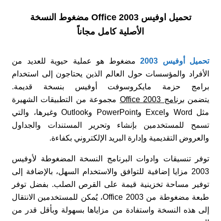
تحميل اوفيس Office 2003 مضغوط النسخة
الأصلية كامل مجاناً
تحميل أوفيس 2003
مضغوط هو عملية حيوية للعديد من
الأفراد والمؤسسات حول العالم الذين يحتاجون إلى استخدام
برامج حزمة مايكروسوفت أوفيس بنسخة قديمة.
يتضمن
برنامج Office 2003
مجموعة من التطبيقات الشهيرة
مثل Word وExcel وPowerPoint وOutlook وغيرها، والتي
تسمح للمستخدمين بإنشاء وتحرير المستندات والجداول
والعروض التقديمية وإدارة البريد الإلكتروني بكفاءة.
توفر تنسيقات وادوات البرنامج النسخة المضغوطة لأوفيس
2003 مزايا إضافية للتوافق والاستخدام السهل، بالإضافة إلى
توفير مساحة تخزينية قيمة على القرص الصلب. بفضل توفر
طبعة مضغوطة من Office 2003، يُمكن للمستخدمين الانتقال
إلى هذه النسخة واستفادة من مزاياها بسهولة وبأقل قدر من