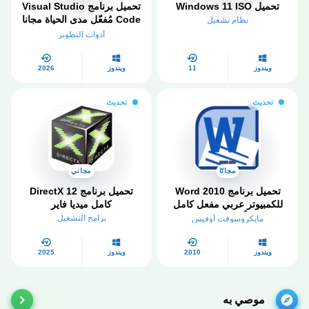
تحميل Windows 11 ISO
تحميل برنامج Visual Studio
Code​ مُفعّل مدى الحياة مجانا
نظام تشغيل
2026
أدوات التطوير
ويندوز
11
ويندوز
2026
تحديث
تحديث
مجانًا
مجاني
تحميل برنامج Word 2010
تحميل برنامج DirectX 12
للكمبيوتر عربي مفعل كامل
كامل ميديا فاير
مجاناً من ميديافاير
برامج التشغيل
مايكروسوفت أوفيس
ويندوز
2010
ويندوز
2025
موصي به