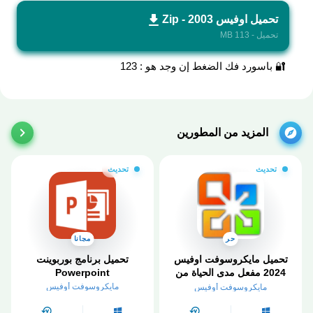
تحميل اوفيس 2003 - Zip
تحميل - 113 MB
🔐 باسورد فك الضغط إن وجد هو : 123
المزيد من المطورين
تحديث
تحديث
حر
مجانا
تحميل مايكروسوفت اوفيس
تحميل برنامج بوربوينت
2024 مفعل مدى الحياة من
Powerpoint
ميديا ​​فاير
مايكروسوفت أوفيس
مايكروسوفت أوفيس