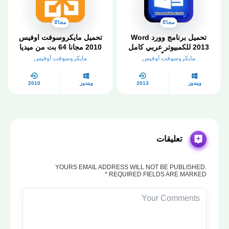
مجانًا
مجانًا
تحميل برنامج وورد Word
تحميل مايكروسوفت اوفيس
2013 للكمبيوتر عربي كامل
2010 مجانا 64 بت من ميديا
مجاناً
فاير كامل مُفعّل مدى الحياة
مايكروسوفت أوفيس
مايكروسوفت أوفيس
ويندوز
2013
ويندوز
2010
تعليقات
YOURS EMAIL ADDRESS WILL NOT BE PUBLISHED.
REQUIRED FIELDS ARE MARKED *