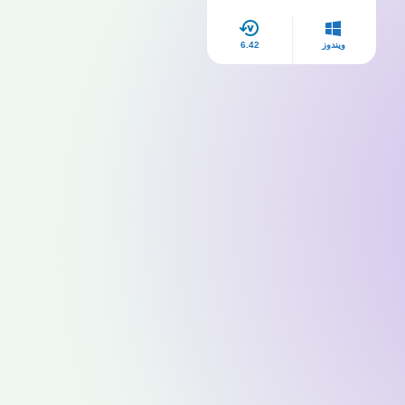
مجانا myegy
ويندوز
6.42