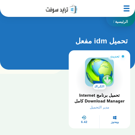
الرئيسية
/
تحميل idm مفعل
تحديث
الكراك
تحميل برنامج Internet
Download Manager كامل
بالكراك والسيريال مجانا
مدير التحميل
myegy
ويندوز
6.42