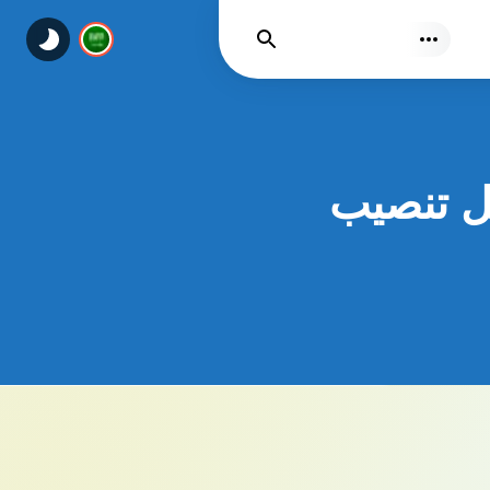
يجد
internet download كامل تنصيب