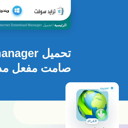
ويندوز
الرئيسية
/
تحميل Internet Download Manager كامل تنصيب صامت مفعل مدى الحياة
صامت مفعل مدى
تحديث
الكراك