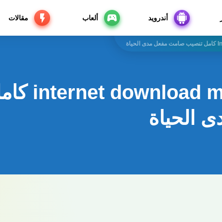
أندرويد
ألعاب
مقالات
تحميل  manager
 الحياة