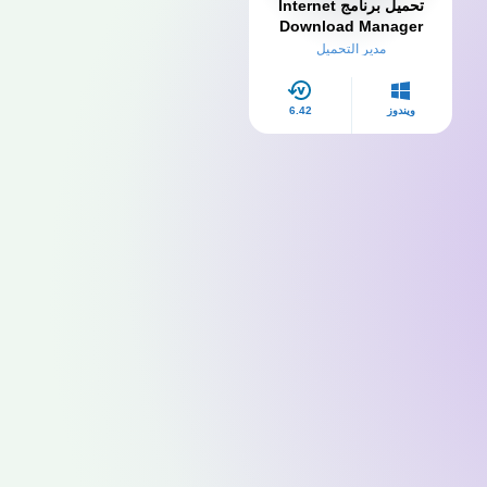
تحميل برنامج Internet
Download Manager
كامل بالكراك والسيريال
مدير التحميل
مجانا myegy
ويندوز
6.42