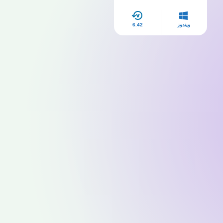
مجانا myegy
ويندوز
6.42