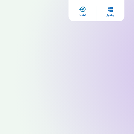
مجانا myegy
ويندوز
6.42