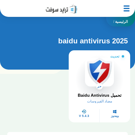
الرئيسية
/
baidu antivirus 2025
تحديث
حر
تحميل Baidu Antivirus
مضاد الفيروسات
ويندوز
V 5.4.3