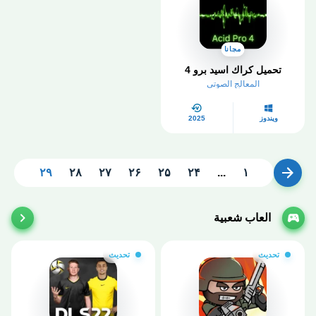
مجانا
تحميل كراك اسيد برو 4
المعالج الصوتي
ويندوز
2025
۲۹
۲۸
۲۷
۲۶
۲۵
۲۴
...
۱
Previous
العاب شعبية
تحديث
تحديث