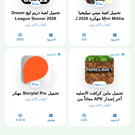
مجانًا
مجانًا
تحميل لعبة ميني ميليشيا
تحميل لعبة دريم ليج Dream
Mini Militia مهكرة 2026 لـ
League Soccer 2026
أندرويد
مهكرة للأندرويد
العاب الاندرويد
العاب الاندرويد
أندرويد
5.6
أندرويد
2022
تحديث
تحديث
بريميوم
مجانًا
تحميل ماين كرافت الاصليه
تحميل Storytel Pro مهكر
أخر إصدار APK مجاناً من
العاب الاندرويد
ميديافاير
العاب الاندرويد
أندرويد
1.21
ويندوز
V 23.6