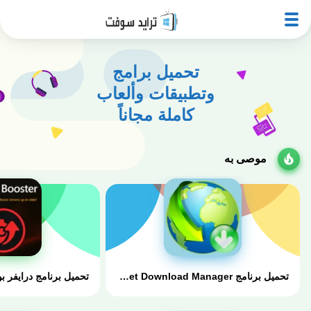
تحميل برامج
وتطبيقات وألعاب
كاملة مجاناً
موصى به
تحميل برنامج Internet Download Manager كامل بالكراك والسيريال مجانا myegy