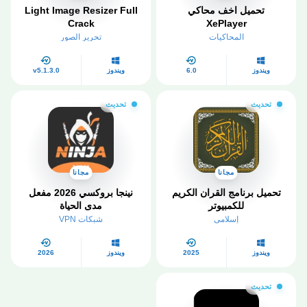
تحميل اخف محاكي
Light Image Resizer Full
Crack
XePlayer
المحاكيات
تحرير الصور
ويندوز
6.0
ويندوز
v5.1.3.0
تحديث
تحديث
مجانا
مجانا
تحميل برنامج القران الكريم
نينجا بروكسي 2026 مفعل
للكمبيوتر​
مدى الحياة
إسلامي
شبكات VPN
ويندوز
2025
ويندوز
2026
تحديث